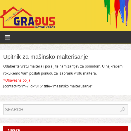
Upitnik za mašinsko malterisanje
Odaberite vrstu maltera i pošaljite nam zahtjev za ponudom. U najkraćem
roku ćemo Vam poslati ponudu za izabranu vrstu maltera.
*Obavezna polja
[contact-form-7 id=”816” title=”masinsko malterusanje”]
ADRESA