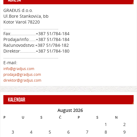
GRAĐUS d.o.o.
Ul.Bore Stankovića, bb
Kotor Varoš 78220
.............................................
Fax:....................+387 51/784-184
Prodaja/info:.....+387 51/784-184
Računovodstvo:+387 51/784-182
Direktor:............+387 51/784-180
.............................................
E-mail:
info@gradjus.com
prodaja@gradjus.com
direktor@gradjus.com
KALENDAR
August 2026
P
U
S
Č
P
S
N
1
2
3
4
5
6
7
8
9