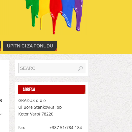
UPITNICI ZA PONUDU
ADRESA
je
GRAĐUS d.o.o.
Ul.Bore Stankovića, bb
na
Kotor Varoš 78220
.............................................
Fax:....................+387 51/784-184