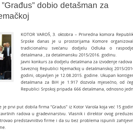
 ”Građus” dobio detašman za
jemačkoj
KOTOR VAROŠ, 3. oktobra – Privredna komora Republi
Srpske danas je u prostorijama Komore organizova
tradicionalnu svečanu dodjelu Odluka o raspodje
detašmana , za detašmansku 2015/2016. godinu.
Javni konkurs za dodjelu detašmana za izvođenje radova
Saveznoj Republici Njemačkoj u detašmanskoj 2015/201
godini, objavljen je 12.08.2015. godine. Ukupan kontige
detašmana za BiH je 1.917 dozvola mjesečno, od če
Republici Srpskoj pripada 666 detašmana, odnosno jed
je prvi put dobila firma “Građus” iz Kotor Varoša koja već 15 godi
 završnih radova u građevinarstvu. Vlasnik i direktor ovog preduze
strovao predstavništvo firme i da su bez problema ispunili zahtjev
ne.