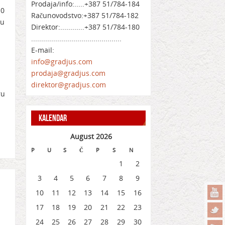
Prodaja/info:.....+387 51/784-184
10
Računovodstvo:+387 51/784-182
 u
Direktor:............+387 51/784-180
.............................................
E-mail:
info@gradjus.com
prodaja@gradjus.com
direktor@gradjus.com
ru
KALENDAR
.
August 2026
P
U
S
Č
P
S
N
1
2
3
4
5
6
7
8
9
10
11
12
13
14
15
16
17
18
19
20
21
22
23
24
25
26
27
28
29
30