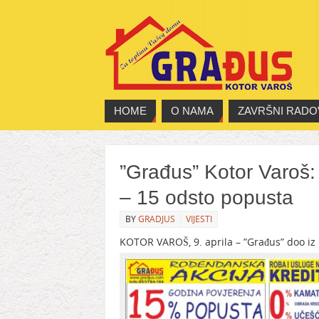
HOME
O NAMA
ZAVRŠNI RADO
”Građus” Kotor Varoš:
– 15 odsto popusta
BY
GRADJUS
VIJESTI
KOTOR VAROŠ, 9. aprila – ”Građus” doo iz 