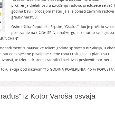
proširenja djelatnosti u izvođenju radova, preduzeće se već 
godina bavi i prodajom materijala iz oblasti završnih radova
građevinarstvu.
Osim tržišta Republike Srpske, ”Građus” doo je proširio svoje
poslovanje na tržište SR Njemačke, gdje trenutno radi grupa
S MÜNCHEN”.
enadžment ”Građusa” će tokom godine sprovesti niz akcija, u okvi
biti obezbjeđene povoljnije cijene roba i usluga, a u planu su i
ivnosti, te izleti i druženja radnika kolektiva i poslovnih partnera.
e u toku akcija pod nazivom “15 GODINA POVJERENJA -15 % POPUSTA”
ađus” iz Kotor Varoša osvaja