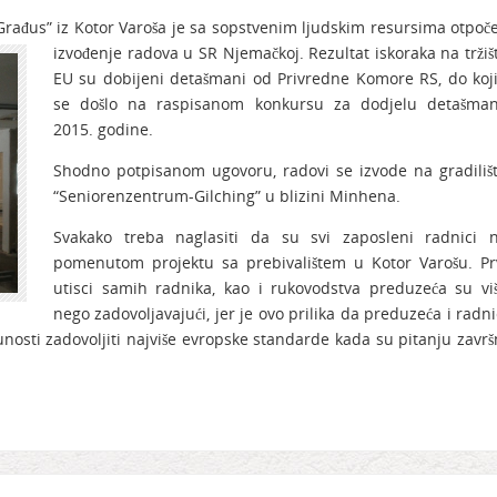
rađus” iz Kotor Varoša je sa sopstvenim ljudskim resursima otpoč
izvođenje
radova u SR Njemačkoj. Rezultat iskoraka na tržiš
EU su dobijeni detašmani od Privredne Komore RS, do koj
se došlo na raspisanom konkursu za dodjelu detašma
2015. godine.
Shodno potpisanom ugovoru, radovi se izvode na gradiliš
“Seniorenzentrum-Gilching” u blizini Minhena.
Svakako treba naglasiti da su svi zaposleni radnici 
pomenutom projektu sa prebivalištem u Kotor Varošu. Pr
utisci samih radnika, kao i rukovodstva preduzeća su vi
nego zadovoljavajući, jer je ovo prilika da preduzeća i radni
osti zadovoljiti najviše evropske standarde kada su pitanju završ