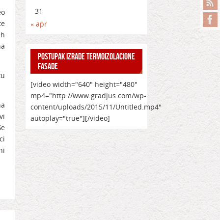
31
eo
te
« apr
ih
na
POSTUPAK IZRADE TERMOIZOLACIONE
FASADE
tu
[video width="640" height="480"
mp4="http://www.gradjus.com/wp-
na
content/uploads/2015/11/Untitled.mp4"
vi
autoplay="true"][/video]
še
ci
ni