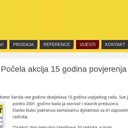
VI
PRODAJA
REFERENCE
VIJESTI
KONTAKT
 Počela akcija 15 godina povjerenja
Kotor Varoša ove godine obolježava 15 godina uspješnog rada. Sve 
počelo 2001.
godine kada ja osnivač i vlasnik preduzeća
Slavko Đukić pokrenuo samostalnu djelatnost sa tri zaposle
radnika.
”Građus” doo trenutno zapošljava 20 radnika, a osim