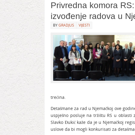
Privredna komora RS:
izvođenje radova u N
BY
GRADJUS
VIJESTI
trećina.
Detašmane za rad u Njemačkoj ove godine 
uspješno posluje na tržištu RS u oblasti
Slavko Đukić kaže da je u Njemačkoj regi
uslove da bi mogli konkurisati za detašma