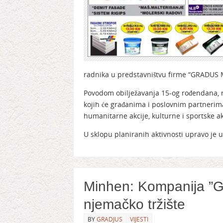
radnika u predstavništvu firme “GRADU
Povodom obilježavanja 15-og rođendana, m
kojih će građanima i poslovnim partnerima 
humanitarne akcije, kulturne i sportske akt
U sklopu planiranih aktivnosti upravo j
Minhen: Kompanija ”Gr
njemačko tržište
BY
GRADJUS
VIJESTI