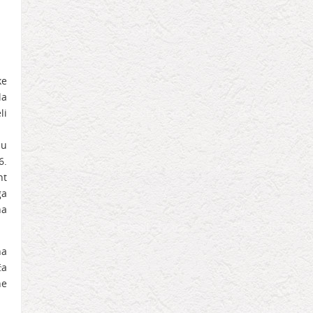
ke
la
li
 u
6.
nt
ga
na
na
ća
ne