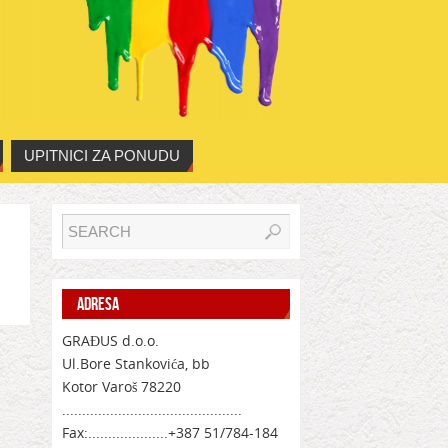
UPITNICI ZA PONUDU
ADRESA
GRAĐUS d.o.o.
Ul.Bore Stankovića, bb
Kotor Varoš 78220
.............................................
Fax:....................+387 51/784-184