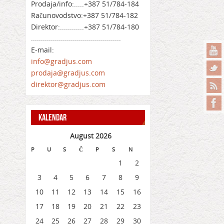
Prodaja/info:.....+387 51/784-184
Računovodstvo:+387 51/784-182
Direktor:............+387 51/784-180
.............................................
E-mail:
info@gradjus.com
prodaja@gradjus.com
direktor@gradjus.com
KALENDAR
August 2026
P
U
S
Č
P
S
N
1
2
3
4
5
6
7
8
9
10
11
12
13
14
15
16
17
18
19
20
21
22
23
24
25
26
27
28
29
30